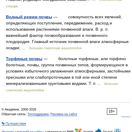
словарь
Водный режим почвы
— совокупность всех явлений,
определяющих поступление, передвижение, расход и
использование растениями почвенной влаги. В. р. п.
важнейший фактор почвообразования и почвенного
плодородия. Главный источник почвенной влаги атмосферные
осадки; …
Большая советская энциклопедия
Торфяные почвы
— болотные торфяные, или торфяно
болотные, почвы, группа почвенных типов, формирующихся в
условиях избыточного увлажнения атмосферными, застойными
пресными или слабопроточными в той или иной степени
минерализованными грунтовыми водами. Т. п …
Большая
советская энциклопедия
© Академик, 2000-2026
18+
Обратная связь:
Техподдержка
,
Реклама на сайте
👣 Путешествия
Экспорт словарей на сайты
, сделанные на PHP,
Joomla,
Drupal,